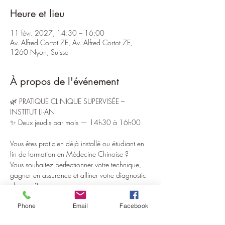
Heure et lieu
11 févr. 2027, 14:30 – 16:00
Av. Alfred Cortot 7E, Av. Alfred Cortot 7E,
1260 Nyon, Suisse
À propos de l'événement
🌿 PRATIQUE CLINIQUE SUPERVISÉE – 
INSTITUT LI-AN
✨ Deux jeudis par mois — 14h30 à 16h00
Vous êtes praticien déjà installé ou étudiant en 
fin de formation en Médecine Chinoise ?
Vous souhaitez perfectionner votre technique, 
gagner en assurance et affiner votre diagnostic 
clinique ?
Phone
Email
Facebook
L’Institut Li-An ouvre ses portes pour des sessions 
exclusives de pratique supervisée, pensées pour 