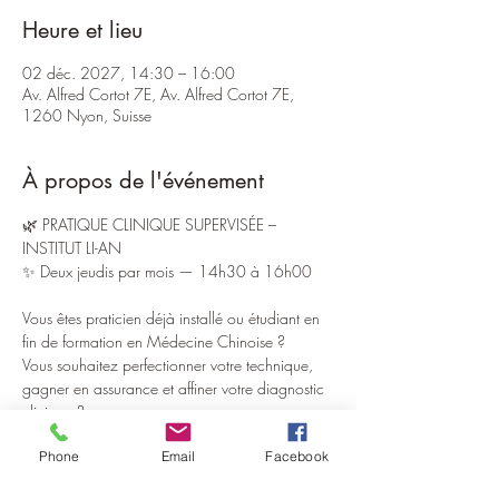
Heure et lieu
02 déc. 2027, 14:30 – 16:00
Av. Alfred Cortot 7E, Av. Alfred Cortot 7E,
1260 Nyon, Suisse
À propos de l'événement
🌿 PRATIQUE CLINIQUE SUPERVISÉE – 
INSTITUT LI-AN
✨ Deux jeudis par mois — 14h30 à 16h00
Vous êtes praticien déjà installé ou étudiant en 
fin de formation en Médecine Chinoise ?
Vous souhaitez perfectionner votre technique, 
gagner en assurance et affiner votre diagnostic 
clinique ?
Phone
Email
Facebook
L’Institut Li-An ouvre ses portes pour des sessions 
exclusives de pratique supervisée, pensées pour 