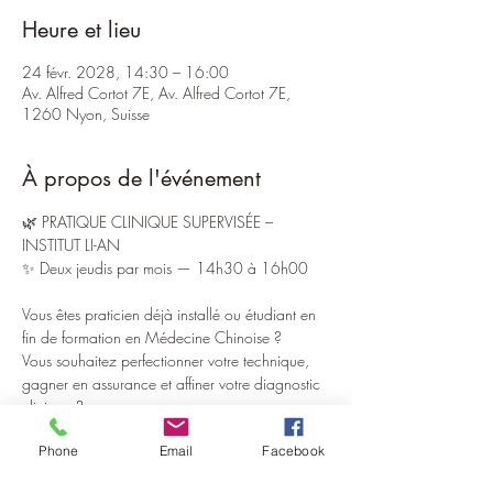
Heure et lieu
24 févr. 2028, 14:30 – 16:00
Av. Alfred Cortot 7E, Av. Alfred Cortot 7E,
1260 Nyon, Suisse
À propos de l'événement
🌿 PRATIQUE CLINIQUE SUPERVISÉE – 
INSTITUT LI-AN
✨ Deux jeudis par mois — 14h30 à 16h00
Vous êtes praticien déjà installé ou étudiant en 
fin de formation en Médecine Chinoise ?
Vous souhaitez perfectionner votre technique, 
gagner en assurance et affiner votre diagnostic 
clinique ?
Phone
Email
Facebook
L’Institut Li-An ouvre ses portes pour des sessions 
exclusives de pratique supervisée, pensées pour 