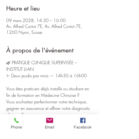
Heure et lieu
09 mars 2028, 14:30 – 16:00
Av. Alfred Cortot 7E, Av. Alfred Cortot 7E,
1260 Nyon, Suisse
À propos de l'événement
🌿 PRATIQUE CLINIQUE SUPERVISÉE – 
INSTITUT LI-AN
✨ Deux jeudis par mois — 14h30 à 16h00
Vous êtes praticien déjà installé ou étudiant en 
fin de formation en Médecine Chinoise ?
Vous souhaitez perfectionner votre technique, 
gagner en assurance et affiner votre diagnostic 
clinique ?
Phone
Email
Facebook
L’Institut Li-An ouvre ses portes pour des sessions 
exclusives de pratique supervisée, pensées pour 