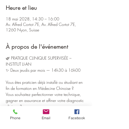
Heure et lieu
18 mai 2028, 14:30 – 16:00
Av. Alfred Cortot 7E, Av. Alfred Cortot 7E,
1260 Nyon, Suisse
À propos de l'événement
🌿 PRATIQUE CLINIQUE SUPERVISÉE – 
INSTITUT LI-AN
✨ Deux jeudis par mois — 14h30 à 16h00
Vous êtes praticien déjà installé ou étudiant en 
fin de formation en Médecine Chinoise ?
Vous souhaitez perfectionner votre technique, 
gagner en assurance et affiner votre diagnostic 
clinique ?
Phone
Email
Facebook
L’Institut Li-An ouvre ses portes pour des sessions 
exclusives de pratique supervisée, pensées pour 