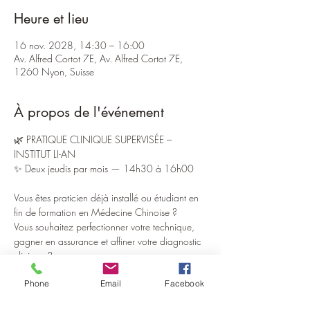
Heure et lieu
16 nov. 2028, 14:30 – 16:00
Av. Alfred Cortot 7E, Av. Alfred Cortot 7E,
1260 Nyon, Suisse
À propos de l'événement
🌿 PRATIQUE CLINIQUE SUPERVISÉE – 
INSTITUT LI-AN
✨ Deux jeudis par mois — 14h30 à 16h00
Vous êtes praticien déjà installé ou étudiant en 
fin de formation en Médecine Chinoise ?
Vous souhaitez perfectionner votre technique, 
gagner en assurance et affiner votre diagnostic 
clinique ?
Phone
Email
Facebook
L’Institut Li-An ouvre ses portes pour des sessions 
exclusives de pratique supervisée, pensées pour 